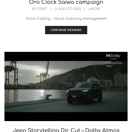
Oro Ciock Saiwa campaign
BY
STAFF
|
31 AGOSTO 2023
|
LAVORI
Voice Casting - Music licensing management
CONTINUE READING
Jeep Storytelling Dir Cut – Dolby Atmos