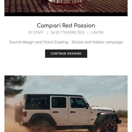
Campari Red Passion
BY
STAFF
|
06 SETTEMBRE 2023
|
LAVORI
Sound design and Voice Casting - Global and italian campaign
CONTINUE READING