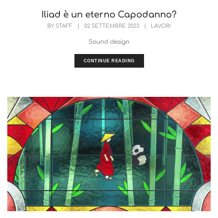
Iliad è un eterno Capodanno?
BY
STAFF
|
02 SETTEMBRE 2023
|
LAVORI
Sound design
CONTINUE READING