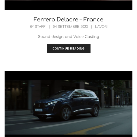
Ferrero Delacre – France
BY
STAFF
|
04 SETTEMBRE 2023
|
LAVORI
Sound design and Voice Casting
CONTINUE READING