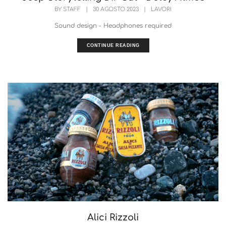
BY
STAFF
|
30 AGOSTO 2023
|
LAVORI
Sound design - Headphones required
CONTINUE READING
Alici Rizzoli