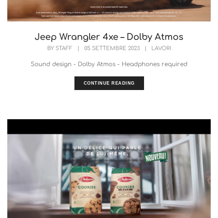
Jeep Wrangler 4xe – Dolby Atmos
BY
STAFF
|
05 SETTEMBRE 2023
|
LAVORI
Sound design - Dolby Atmos - Headphones required
CONTINUE READING