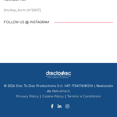
[mc4wp_form id="2603"]
FOLLOW US @ INSTAGRAM
© 2026 Disc To Disc Productions S.r.l. VAT: IT04176181214 | Realizzato
da
Web-Arte.it
.
Privacy Policy
|
Cookie Policy
|
Termini e Condizioni