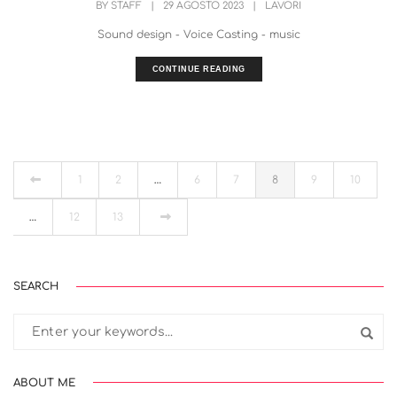
BY
STAFF
|
29 AGOSTO 2023
|
LAVORI
Sound design - Voice Casting - music
CONTINUE READING
1
2
…
6
7
8
9
10
…
12
13
SEARCH
ABOUT ME