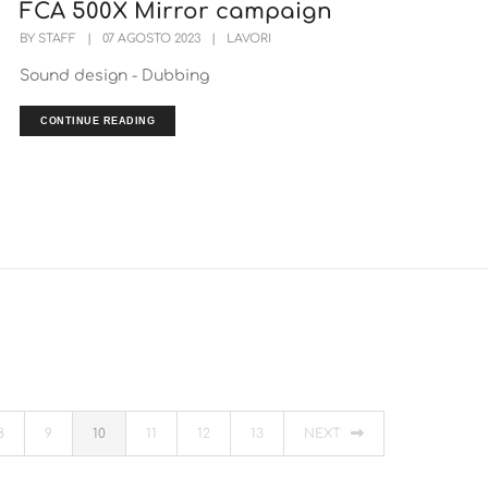
FCA 500X Mirror campaign
BY
STAFF
|
07 AGOSTO 2023
|
LAVORI
Sound design - Dubbing
CONTINUE READING
8
9
10
11
12
13
NEXT