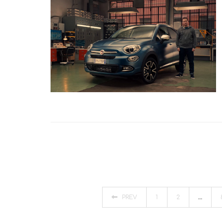
PREV
1
2
…