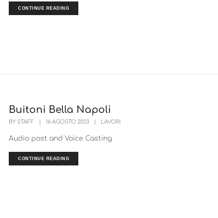
CONTINUE READING
Buitoni Bella Napoli
BY
STAFF
|
16 AGOSTO 2023
|
LAVORI
Audio post and Voice Casting
CONTINUE READING