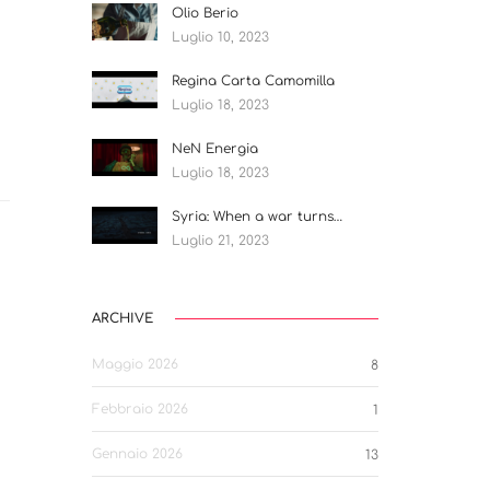
Olio Berio
Luglio 10, 2023
Regina Carta Camomilla
Luglio 18, 2023
NeN Energia
Luglio 18, 2023
Syria: When a war turns…
Luglio 21, 2023
ARCHIVE
Maggio 2026
8
Febbraio 2026
1
Gennaio 2026
13