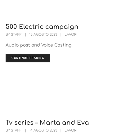
500 Electric campaign
BY
STAFF
|
15 AGOSTO 2023
|
LAVORI
Audio post and Voice Casting
CONTINUE READING
Tv series – Marta and Eva
BY
STAFF
|
14 AGOSTO 2023
|
LAVORI