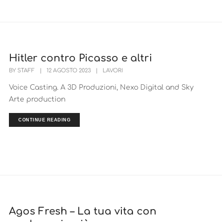
Hitler contro Picasso e altri
BY
STAFF
|
12 AGOSTO 2023
|
LAVORI
Voice Casting. A 3D Produzioni, Nexo Digital and Sky
Arte production
CONTINUE READING
Agos Fresh – La tua vita con