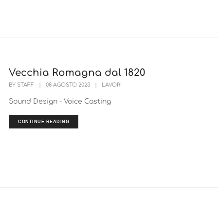
Vecchia Romagna dal 1820
BY
STAFF
|
08 AGOSTO 2023
|
LAVORI
Sound Design - Voice Casting
CONTINUE READING