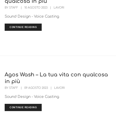
qualcosa in più
BY
STAFF
|
10 AGOSTO 2023
|
LAVORI
Sound Design - Voice Casting
CONTINUE READING
Agos Wash – La tua vita con qualcosa
in più
BY
STAFF
|
09 AGOSTO 2023
|
LAVORI
Sound Design - Voice Casting
CONTINUE READING