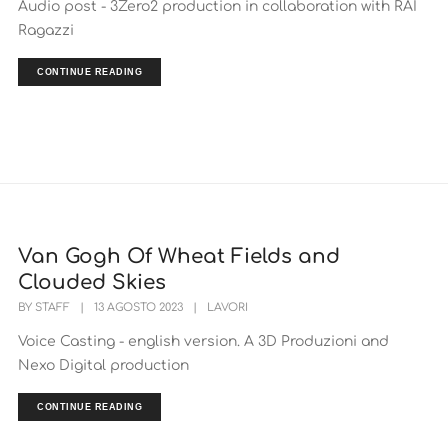
Audio post - 3Zero2 production in collaboration with RAI
Ragazzi
CONTINUE READING
Van Gogh Of Wheat Fields and
Clouded Skies
BY
STAFF
|
13 AGOSTO 2023
|
LAVORI
Voice Casting - english version. A 3D Produzioni and
Nexo Digital production
CONTINUE READING