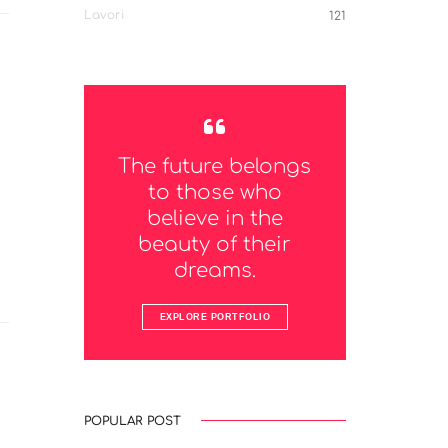
Lavori
121
The future belongs
to those who
believe in the
beauty of their
dreams.
EXPLORE PORTFOLIO
POPULAR POST