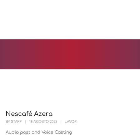
HOME
PAGES
PORTFOLIO
BLOG
Nescafé Azera
BY
STAFF
|
18 AGOSTO 2023
|
LAVORI
Audio post and Voice Casting