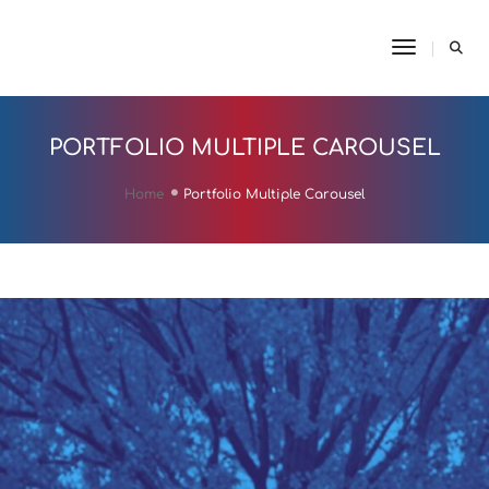
Toggle N
PORTFOLIO MULTIPLE CAROUSEL
Home
Portfolio Multiple Carousel